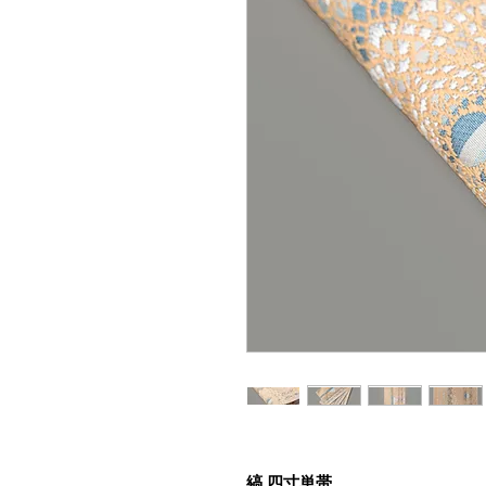
縞 四寸単帯