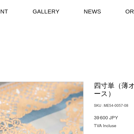
ENT
GALLERY
NEWS
OR
四寸単（薄
ース）
SKU : ME54-0057-08
Prix
39 600 JPY
TVA Incluse