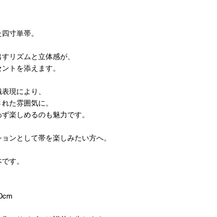
た四寸単帯。
出すリズムと立体感が、
セントを添えます。
織表現により、
された雰囲気に。
わず楽しめるのも魅力です。
ションとして帯を楽しみたい方へ。
本です。
0cm