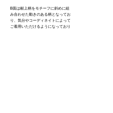
B面は献上柄をモチーフに斜めに組
み合わせた動きのある柄となってお
り、気分やコーディネイトによって
ご着用いただけるようになっており
ます。
素材 ： 絹100％
サイズ： 巾約16cm 長さ約
420cm
＊天然繊維を主原料とした織物の
為、サイズには誤差を生じます。
あらかじめご了承ください。