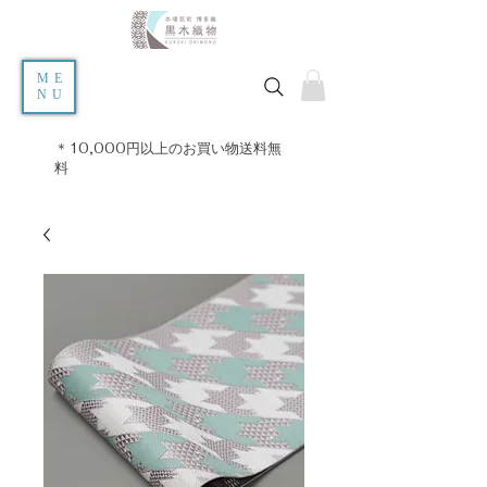
ME
NU
＊10,000円以上のお買い物送料無
料