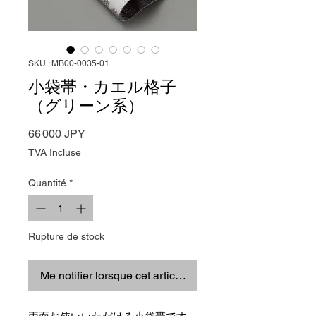
SKU : MB00-0035-01
小袋帯・カエル格子
（グリーン系）
Prix
66 000 JPY
TVA Incluse
Quantité
*
Rupture de stock
Me notifier lorsque cet article est disponible