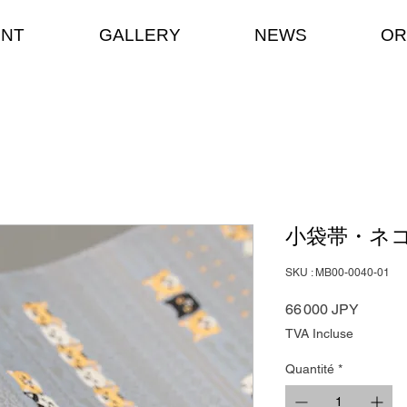
ENT
GALLERY
NEWS
OR
小袋帯・ネ
SKU : MB00-0040-01
Prix
66 000 JPY
TVA Incluse
Quantité
*