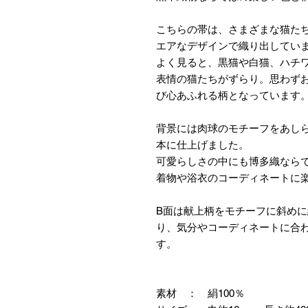
こちらの帯は、さまざまな猫た
エアなデザインで織り出してい
よく見ると、黒猫や白猫、ハチ
表情の猫たちがずらり。思わず
び心あふれる柄となっています
背景には肉球のモチーフをあし
本に仕上げました。
可愛らしさの中にも博多織なら
着物や浴衣のコーディネートに
B面は献上柄をモチーフに斜め
り、気分やコーディネートに合
す。
素材 ： 絹100％