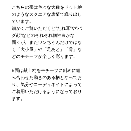
こちらの帯は色々な犬種をドット絵
のようなスクエアな表情で織り出し
ています。
細かくご覧いただくと”たれ耳”や”パ
グ顔”などのそれぞれ個性豊かな
面々が。またワンちゃんだけではな
く「犬小屋」や「足あと」「骨」な
どのモチーフが楽しく彩ります。
B面は献上柄をモチーフに斜めに組
み合わせた動きのある柄となってお
り、気分やコーディネイトによって
ご着用いただけるようになっており
ます。
素材 ： 絹100％
サイズ： 巾約16cm 長さ約