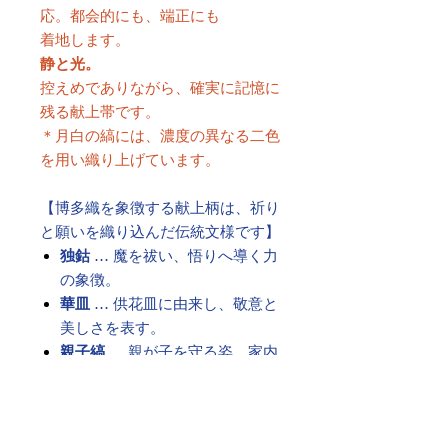
応。都会的にも、端正にも
着地します。
静と光。
控えめでありながら、確実に記憶に
残る献上帯です。
＊月白の縞には、濃度の異なる二色
を用い織り上げています。
【博多織を象徴する献上柄は、祈り
と願いを織り込んだ伝統文様です】
独鈷
… 魔を祓い、悟りへ導く力
の象徴。
華皿
… 供花皿に由来し、敬意と
美しさを表す。
親子縞
… 親が子を守る姿。家内
安全への願い。
孝行縞
… 子が親を慕う姿。子孫
繁栄の願い。