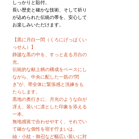
しっかりと貼付。
長い歴史と確かな技術、そして祈り
が込められた伝統の帯を、安心して
お楽しみいただけます。
【黒に月白一閃（くろにげっぱくい
っせん）】
静謐な黒の中を、すっと走る月白の
光。
伝統的な献上柄の構成をベースにし
ながら、中央に配した一筋の“閃
き”が、帯全体に緊張感と洗練をも
たらします。
黒地の奥行きに、月光のような白が
冴え、装いに凛とした印象を添える
一本。
無地感覚で合わせやすく、それでい
て確かな個性を宿す佇まいは、
紬・小紋・御召など幅広い装いに対