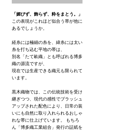
「媚びず、飾らず、粋をまとう。」
この表現がこれほど似合う帯が他に
あるでしょうか。
経糸には極細の糸を、緯糸には太い
糸を打ち込む平地の帯は、
別名「たて畝織」とも呼ばれる博多
織の源流ですが、
現在では生産できる織元も限られて
います。
黒木織物では、この伝統技術を受け
継ぎつつ、現代の感性でブラッシュ
アップされた配色により、日常の装
いにも自然に取り入れられるおしゃ
れな帯に仕上げています。 もちろ
ん「博多織工業組合」発行の証紙を