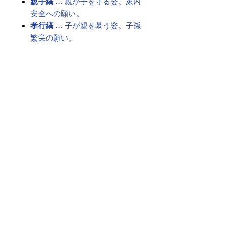
親子縞
… 親が子を守る姿。家内
安全への願い。
孝行縞
… 子が親を慕う姿。子孫
繁栄の願い。
これらを絶え間なく繋ぎ、永遠のご
縁を祈る――
それが、格式ある「博多献上柄」の
帯です。
古より受け継がれた想いは、現代を
生きる私たちの心にも響く願いとし
て、今も変わらず息づいています。
素材 ： 絹100％
サイズ： 巾約31cm 長さ約
368cm
＊お仕立て方法をお選びになりカー
トへお進みください。