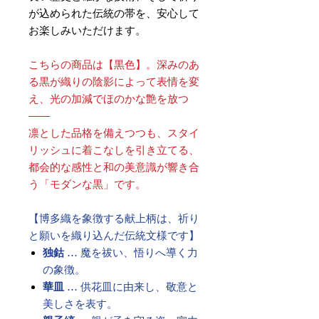
が込められた伝統の帯を、安心して
お楽しみいただけます。
こちらの商品は【黒色】。深みのあ
る黒が織りの陰影によって表情を変
え、光の加減でほのかな艶を放つ
――
凛とした品格を備えつつも、スタイ
リッシュに着こなしを引き立てる、
都会的な感性と和の美意識が響き合
う「モダンな黒」です。
【博多織を象徴する献上柄は、祈り
と願いを織り込んだ伝統文様です】
独鈷
… 魔を祓い、悟りへ導く力
の象徴。
華皿
… 供花皿に由来し、敬意と
美しさを表す。