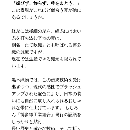
「媚びず、飾らず、粋をまとう。」
この表現がこれほど似合う帯が他に
あるでしょうか。
経糸には極細の糸を、緯糸には太い
糸を打ち込む平地の帯は、
別名「たて畝織」とも呼ばれる博多
織の源流ですが、
現在では生産できる織元も限られて
います。
黒木織物では、この伝統技術を受け
継ぎつつ、現代の感性でブラッシュ
アップされた配色により、日常の装
いにも自然に取り入れられるおしゃ
れな帯に仕上げています。 もちろ
ん「博多織工業組合」発行の証紙を
しっかりと貼付。
長い歴史と確かな技術、そして祈り