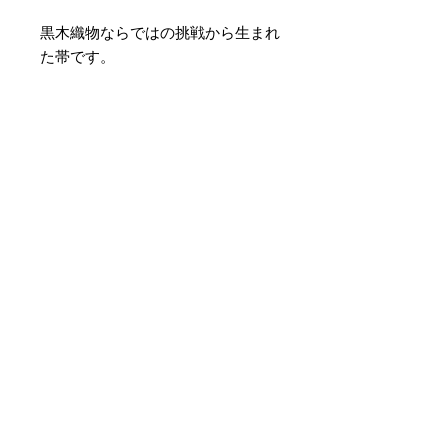
黒木織物ならではの挑戦から生まれ
た帯です。
素材 ： 絹40％ ポリエステル
60％
サイズ： 巾約16cm 長さ約
425cm
＊天然繊維を主原料とした織物の
為、サイズには誤差を生じます。
あらかじめご了承ください。
Aucun avis pour le moment
Partagez votre expérience, soyez
le premier à laisser un avis.