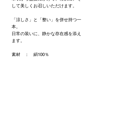
して美しくお召しいただけます。
「涼しさ」と「整い」を併せ持つ一
本。
日常の装いに、静かな存在感を添え
ます。
素材 ： 絹100％
サイズ： 巾約16cm 長さ約
420cm
＊本商品は専用の太い糸を用い、ざ
っくりとした織組織にて織り上げて
おります。つきましては特有のフシ
などが見られますが、異常ではあり
ませんので事前にご了承のほどお願
いいたします。
＊天然繊維を主原料とした織物の
為、サイズには誤差を生じます。