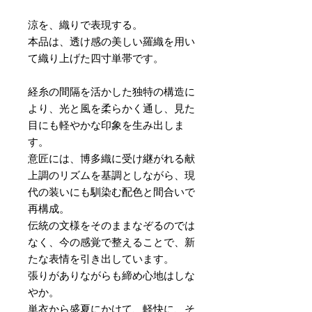
涼を、織りで表現する。
本品は、透け感の美しい羅織を用い
て織り上げた四寸単帯です。
経糸の間隔を活かした独特の構造に
より、光と風を柔らかく通し、見た
目にも軽やかな印象を生み出しま
す。
意匠には、博多織に受け継がれる献
上調のリズムを基調としながら、現
代の装いにも馴染む配色と間合いで
再構成。
伝統の文様をそのままなぞるのでは
なく、今の感覚で整えることで、新
たな表情を引き出しています。
張りがありながらも締め心地はしな
やか。
単衣から盛夏にかけて、軽快に、そ