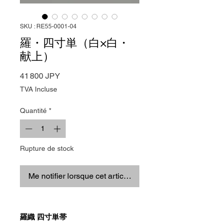
SKU : RE55-0001-04
羅・四寸単（白×白・
献上）
Prix
41 800 JPY
TVA Incluse
Quantité
*
Rupture de stock
Me notifier lorsque cet article est disponible
羅織 四寸単帯