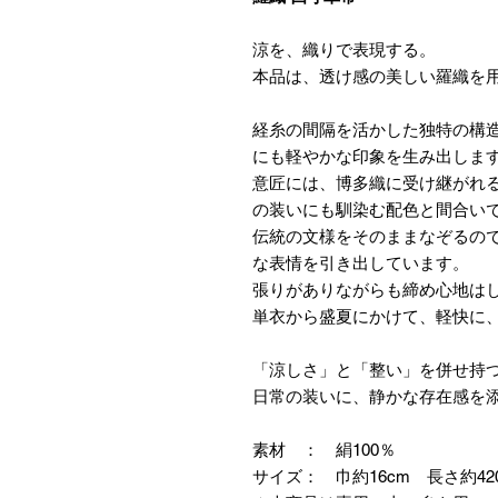
涼を、織りで表現する。
本品は、透け感の美しい羅織を
経糸の間隔を活かした独特の構
にも軽やかな印象を生み出しま
意匠には、博多織に受け継がれ
の装いにも馴染む配色と間合い
伝統の文様をそのままなぞるの
な表情を引き出しています。
張りがありながらも締め心地は
単衣から盛夏にかけて、軽快に
「涼しさ」と「整い」を併せ持
日常の装いに、静かな存在感を
素材 ： 絹100％
サイズ： 巾約16cm 長さ約42