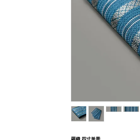
羅織 四寸単帯