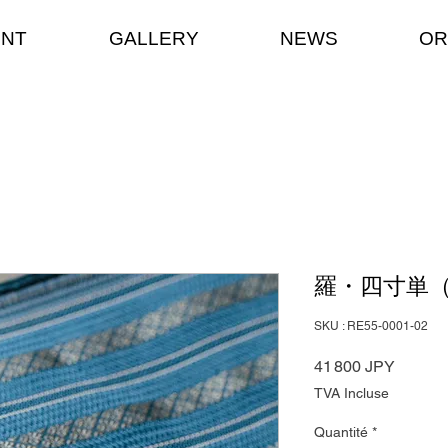
ENT
GALLERY
NEWS
OR
羅・四寸単
SKU : RE55-0001-02
Prix
41 800 JPY
TVA Incluse
Quantité
*