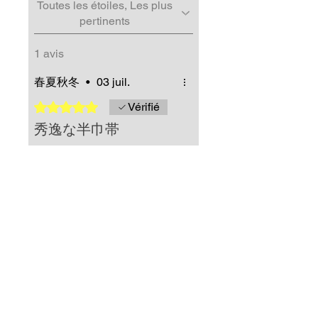
Toutes les étoiles, Les plus
pertinents
1 avis
春夏秋冬
•
03 juil.
Noté 5 sur 5.
Vérifié
秀逸な半巾帯
羅・四寸単の素晴らしさ。
見たの美しさは勿論のこ
と、締め易く、長尺のため
様々なお太鼓結びが楽しめ
て、形も長時間安定を保つ
事が叶う逸品と感じており
Avis utile ?
Oui
ます。
夏の気温が高い日の外出に
も、通気性に優れた羅織は
Propriétaire de la boutique
最良です。
•
09 juil.