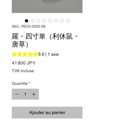
SKU : RE55-0002-08
羅・四寸単（利休鼠・
唐草）
La note est de 5.0 sur cinq étoiles selon 1 avis
5.0 | 1 avis
Prix
41 800 JPY
TVA Incluse
Quantité
*
Ajouter au panier