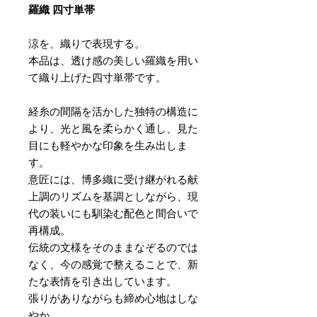
羅織 四寸単帯
涼を、織りで表現する。
本品は、透け感の美しい羅織を用い
て織り上げた四寸単帯です。
経糸の間隔を活かした独特の構造に
より、光と風を柔らかく通し、見た
目にも軽やかな印象を生み出しま
す。
意匠には、博多織に受け継がれる献
上調のリズムを基調としながら、現
代の装いにも馴染む配色と間合いで
再構成。
伝統の文様をそのままなぞるのでは
なく、今の感覚で整えることで、新
たな表情を引き出しています。
張りがありながらも締め心地はしな
やか。