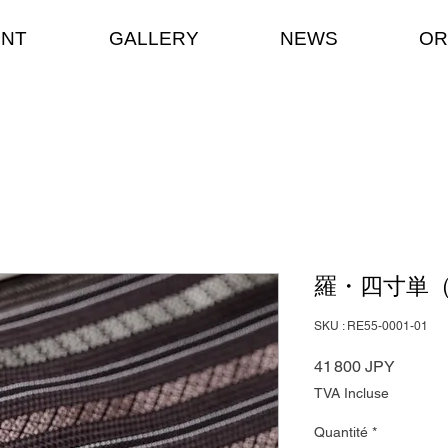
ENT
GALLERY
NEWS
OR
羅・四寸単
SKU : RE55-0001-01
Prix
41 800 JPY
TVA Incluse
Quantité
*