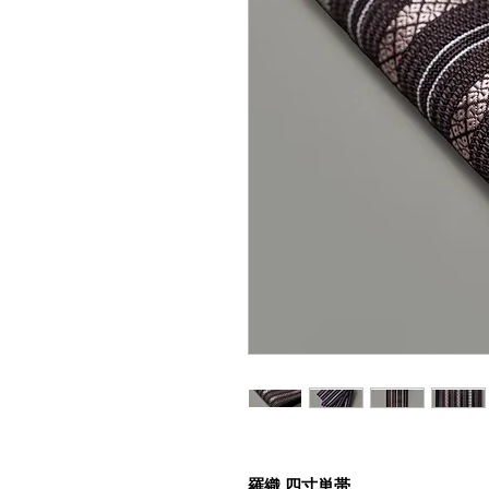
羅織 四寸単帯