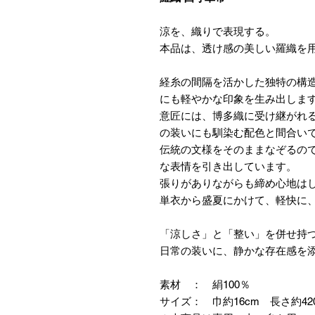
涼を、織りで表現する。
本品は、透け感の美しい羅織を
経糸の間隔を活かした独特の構
にも軽やかな印象を生み出しま
意匠には、博多織に受け継がれ
の装いにも馴染む配色と間合い
伝統の文様をそのままなぞるの
な表情を引き出しています。
張りがありながらも締め心地は
単衣から盛夏にかけて、軽快に
「涼しさ」と「整い」を併せ持
日常の装いに、静かな存在感を
素材 ： 絹100％
サイズ： 巾約16cm 長さ約42