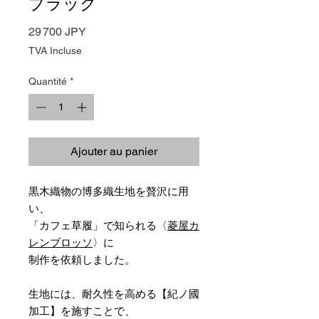
ブラック
Prix
29 700 JPY
TVA Incluse
Quantité
*
Ajouter au panier
黒木織物の博多織生地を贅沢に用
い、
「カフェ草履」で知られる〈
菱屋カ
レンブロッソ
〉に
制作を依頼しました。
生地には、耐久性を高める【紀ノ國
加工】を施すことで、