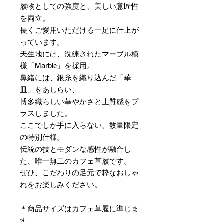
履物としての強度と、美しい意匠性
を両立。
長くご愛用いただける一足に仕上が
っています。
天生地には、洗練されたマーブル模
様「Marble」を採用。
鼻緒には、銀糸を織り込んだ「華
皿」をあしらい、
博多織らしい華やかさと上質感をプ
ラスしました。
ここでしか手に入らない、数量限定
の特別仕様。
伝統の技とモダンな感性が融合し
た、唯一無二のカフェ草履です。
ぜひ、こだわりの足元で粋なおしゃ
れをお楽しみください。
＊商品サイズは
カフェ草履
に準じま
す。