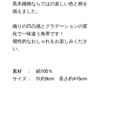
黒木織物ならではの楽しい色と柄を
揃えました。
織りの凹凸感とグラデーションの変
化で一味違う角帯です！
個性的なおしゃれをお楽しみくださ
い。
素材 ： 絹100％
サイズ： 巾約9cm 長さ約415cm
＊両かがりの仕立て帯のため両端に
縫製耳があります。
＊天然繊維を主原料とした織物の
為、サイズには誤差を生じます。
あらかじめご了承ください。