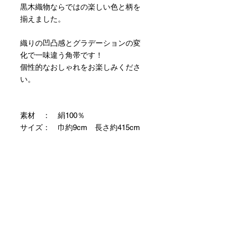
黒木織物ならではの楽しい色と柄を
揃えました。
織りの凹凸感とグラデーションの変
化で一味違う角帯です！
個性的なおしゃれをお楽しみくださ
い。
素材 ： 絹100％
サイズ： 巾約9cm 長さ約415cm
＊両かがりの仕立て帯のため両端に
縫製耳があります。
＊天然繊維を主原料とした織物の
為、サイズには誤差を生じます。
あらかじめご了承ください。