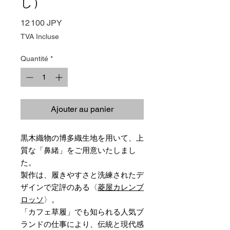
し）
Prix
12 100 JPY
TVA Incluse
Quantité
*
Ajouter au panier
黒木織物の博多織生地を用いて、上
質な「鼻緒」をご用意いたしまし
た。
製作は、履きやすさと洗練されたデ
ザインで定評のある〈
菱屋カレンブ
ロッソ
〉。
「カフェ草履」でも知られる人気ブ
ランドの仕事により、伝統と現代感