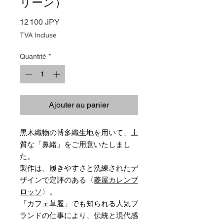
リーン）
Prix
12 100 JPY
TVA Incluse
Quantité
*
Ajouter au panier
黒木織物の博多織生地を用いて、上
質な「鼻緒」をご用意いたしまし
た。
製作は、履きやすさと洗練されたデ
ザインで定評のある〈
菱屋カレンブ
ロッソ
〉。
「カフェ草履」でも知られる人気ブ
ランドの仕事により、伝統と現代感