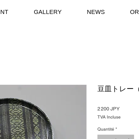
ENT
GALLERY
NEWS
OR
豆皿トレー
Prix
2 200 JPY
TVA Incluse
Quantité
*