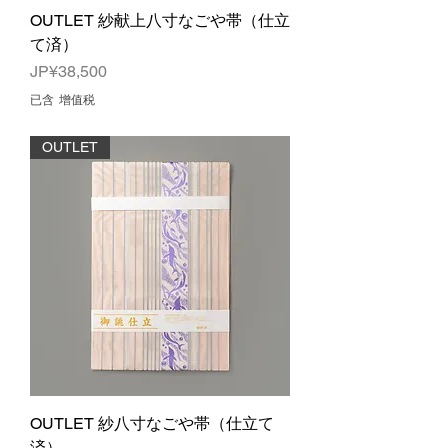
OUTLET 紗献上八寸なごや帯（仕立
て済）
價格
JP¥38,500
已含 增值税
OUTLET
OUTLET 紗八寸なごや帯（仕立て
済）