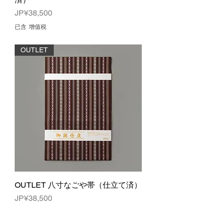
價格
JP¥38,500
已含 增值税
OUTLET
OUTLET 八寸なごや帯（仕立て済）
價格
JP¥38,500
已含 增值税