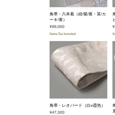
角帯・六本着（紺/紫/黄・茶/カ
Quick View
ーキ/黄）
Price
P
¥99,000
¥
Sales Tax Included
S
角帯・レオパード（白×霞色）
Quick View
Price
¥47,300