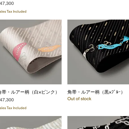
rice
47,300
ales Tax Included
角帯・ルアー柄（白×ピンク）
Quick View
角帯・ルアー柄（黒×ﾌﾞﾙｰ）
Quick View
Out of stock
rice
47,300
ales Tax Included