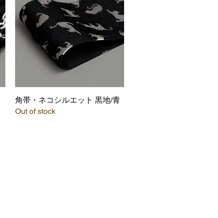
角帯・ネコシルエット 黒地/青
Quick View
Out of stock