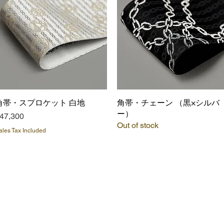
角帯・スプロケット 白地
Quick View
角帯・チェーン （黒×シルバ
Quick View
ー）
rice
47,300
Out of stock
ales Tax Included