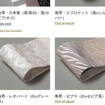
角帯・六本着（黒/茶/白・黒/セ
Quick View
角帯・スプロケット（黒×シ
Quick View
ピア/ネズ）
バー）
Out of stock
rice
99,000
ales Tax Included
角帯・レオパード（白×グレー
Quick View
角帯・ゼブラ（白×セピア系
Quick View
系）
Out of stock