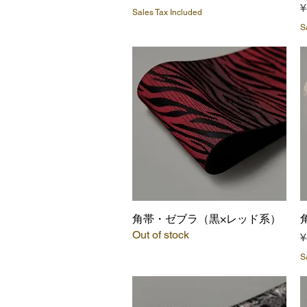
P
¥
Sales Tax Included
S
角帯・ゼブラ（黒×レッド系）
Quick View
Out of stock
P
¥
S