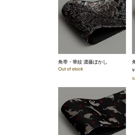
角帯・華紋 濃藤ぼかし
Quick View
Out of stock
P
¥
S