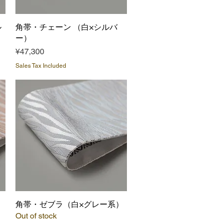
ル
角帯・チェーン （白×シルバ
Quick View
ー）
Price
¥47,300
Sales Tax Included
）
角帯・ゼブラ（白×グレー系）
Quick View
Out of stock