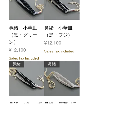
鼻緒 小華皿
鼻緒 小華皿
（黒・グリー
（黒・フジ）
ン）
Price
¥12,100
Price
¥12,100
Sales Tax Included
Sales Tax Included
鼻緒
鼻緒
鼻緒 バレーボ
鼻緒 唐草（ラ
ール（黒・グレ
メぼかし）
ー）
Price
¥12,100
Price
¥12,100
Sales Tax Included