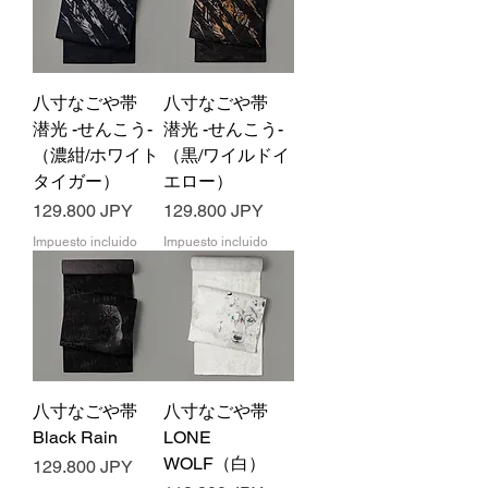
八寸なごや帯
八寸なごや帯
潜光 -せんこう-
潜光 -せんこう-
（濃紺/ホワイト
（黒/ワイルドイ
タイガー）
エロー）
Precio
Precio
129.800 JPY
129.800 JPY
Impuesto incluido
Impuesto incluido
八寸なごや帯
八寸なごや帯
Black Rain
LONE
WOLF（白）
Precio
129.800 JPY