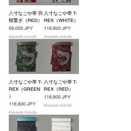
八寸なごや帯 羽
八寸なごや帯 T-
根繋ぎ（RED）
REX（WHITE）
Precio
Precio
99.000 JPY
118.800 JPY
Impuesto incluido
Impuesto incluido
八寸なごや帯 T-
八寸なごや帯 T-
REX（GREEN
REX（RED）
）
Precio
118.800 JPY
Precio
118.800 JPY
Impuesto incluido
Impuesto incluido