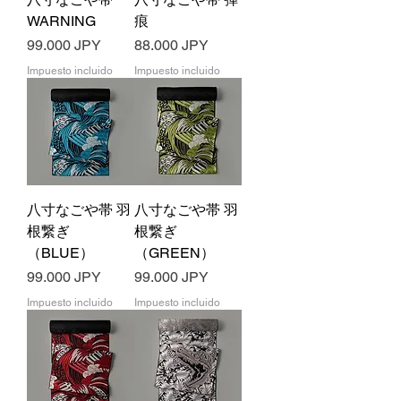
WARNING
痕
Precio
Precio
99.000 JPY
88.000 JPY
Impuesto incluido
Impuesto incluido
八寸なごや帯 羽
八寸なごや帯 羽
根繋ぎ
根繋ぎ
（BLUE）
（GREEN）
Precio
Precio
99.000 JPY
99.000 JPY
Impuesto incluido
Impuesto incluido