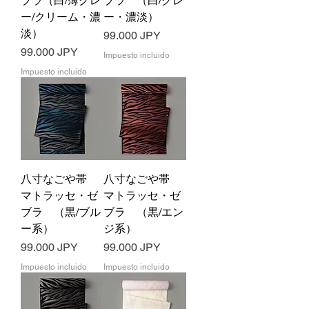
ブラ（白/薄グレ
ブラ （白/グレ
ー/クリーム・濃
ー・濃淡）
淡）
Precio
99.000 JPY
Precio
99.000 JPY
Impuesto incluido
Impuesto incluido
八寸なごや帯
八寸なごや帯
マトラッセ・ゼ
マトラッセ・ゼ
ブラ （黒/ブル
ブラ （黒/エン
ー系）
ジ系）
Precio
Precio
99.000 JPY
99.000 JPY
Impuesto incluido
Impuesto incluido