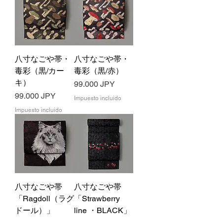
八寸なごや帯・
八寸なごや帯・
毒彩（黒/カー
毒彩（黒/赤）
キ）
Precio
99.000 JPY
Precio
99.000 JPY
Impuesto incluido
Impuesto incluido
八寸なごや帯
八寸なごや帯
「Ragdoll（ラグ
「Strawberry
ドール）」
line ・BLACK」