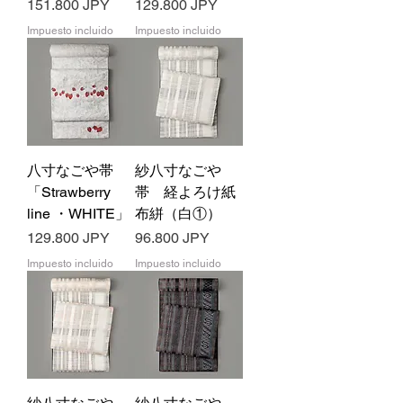
Precio
Precio
151.800 JPY
129.800 JPY
Impuesto incluido
Impuesto incluido
八寸なごや帯
紗八寸なごや
「Strawberry
帯 経よろけ紙
line ・WHITE」
布絣（白①）
Precio
Precio
129.800 JPY
96.800 JPY
Impuesto incluido
Impuesto incluido