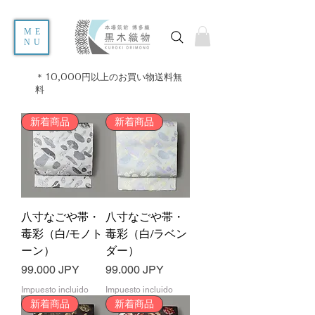
ME
NU
＊10,000円以上のお買い物送料無
料
新着商品
新着商品
八寸なごや帯・
八寸なごや帯・
毒彩（白/モノト
毒彩（白/ラベン
ーン）
ダー）
Precio
Precio
99.000 JPY
99.000 JPY
Impuesto incluido
Impuesto incluido
新着商品
新着商品