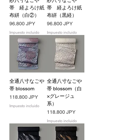
紗八寸なごや
紗八寸なごや
帯 経よろけ紙
帯 経よろけ紙
布絣（白②）
布絣（黒経）
Precio
Precio
96.800 JPY
96.800 JPY
Impuesto incluido
Impuesto incluido
全通八寸なごや
全通八寸なごや
帯 blossom
帯 blossom（白
×グレージュ
Precio
118.800 JPY
系）
Impuesto incluido
Precio
118.800 JPY
Impuesto incluido