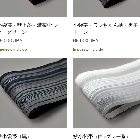
小袋帯・献上菱・濃茶/ピン
Vista rápida
小袋帯・ワンちゃん柄・黒モ
Vista rápida
ク・グリーン
トーン
recio
Precio
6.000 JPY
66.000 JPY
mpuesto incluido
Impuesto incluido
紗小袋帯（黒）
Vista rápida
紗小袋帯（白×グレー系）
Vista rápida