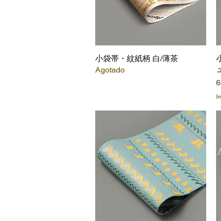
小袋帯・紋紙柄 白/薄茶
Vista rápida
Agotado
P
6
I