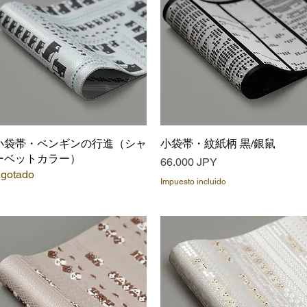
小袋帯・ペンギンの行進（シャ
Vista rápida
小袋帯・紋紙柄 黒/銀鼠
Vista rápida
ーベットカラー）
Precio
66.000 JPY
gotado
Impuesto incluido