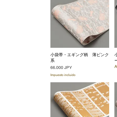
小袋帯・エギング柄 薄ピンク
Vista rápida
系
A
Precio
66.000 JPY
Impuesto incluido