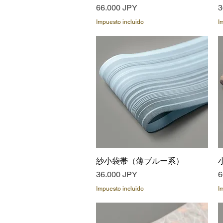
Precio
P
66.000 JPY
3
Impuesto incluido
I
紗小袋帯（薄ブルー系）
Vista rápida
Precio
P
36.000 JPY
6
Impuesto incluido
I