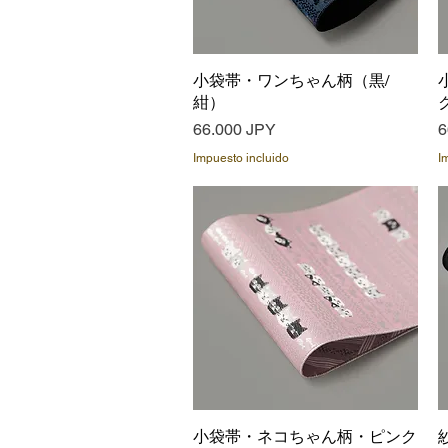
小袋帯・ワンちゃん柄（黒/
Vista rápida
紺）
Precio
P
66.000 JPY
6
Impuesto incluido
I
小袋帯・ネコちゃん柄・ピンク
Vista rápida