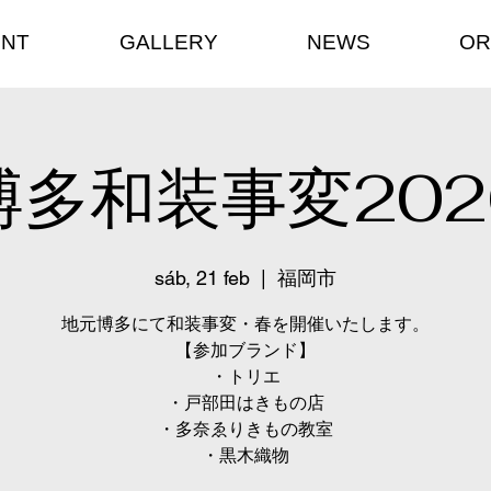
ENT
GALLERY
NEWS
OR
博多和装事変202
sáb, 21 feb
  |  
福岡市
地元博多にて和装事変・春を開催いたします。
【参加ブランド】
・トリエ
・戸部田はきもの店
・多奈ゑりきもの教室
・黒木織物