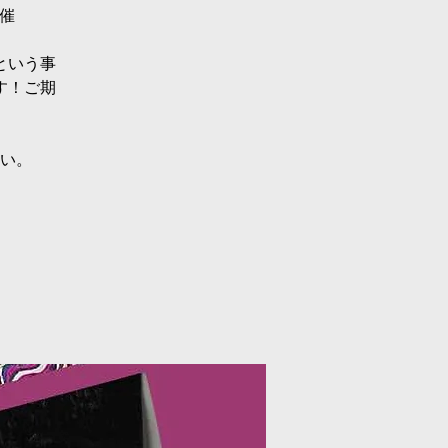
催
という事
す！ご期
い。