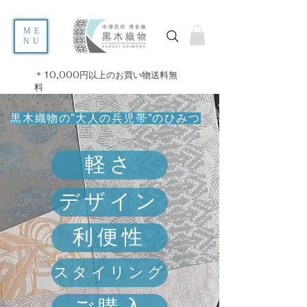
ME
NU
＊10,000円以上のお買い物送料無
料
​黒木織物の”大人の兵児帯”のひみつ
軽さ
デザイン
利便性
スタイリング