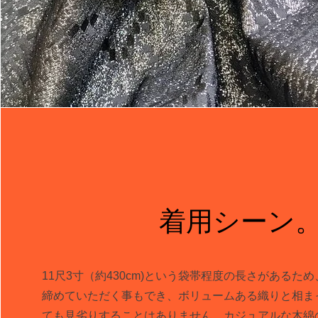
着用シーン
11尺3寸（約430cm)という袋帯程度の長さがあるた
締めていただく事もでき、ボリュームある織りと相ま
ても見劣りすることはありません。カジュアルな木綿