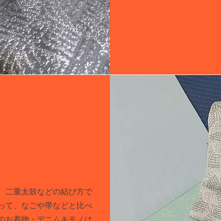
。
め、二重太鼓などの結び方で
って、なごや帯などと比べ
のお着物・デニムキモノは