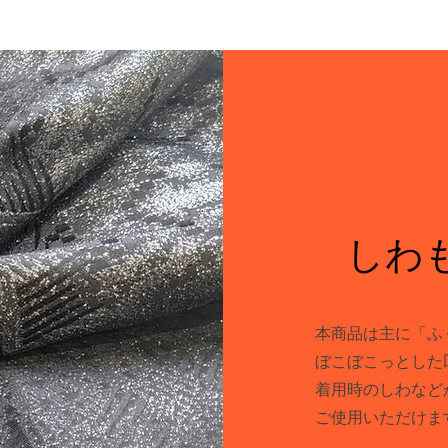
しわ
本商品は主に「ふ
ぼこぼこっとした
着用時のしわなど
​ご使用いただけま