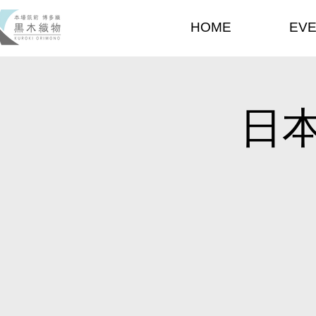
HOME
EV
日