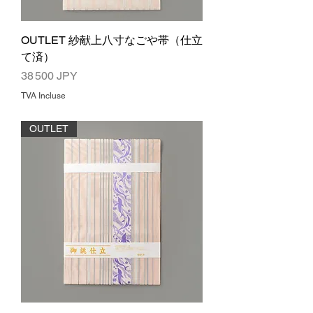
OUTLET 紗献上八寸なごや帯（仕立
て済）
Prix
38 500 JPY
TVA Incluse
OUTLET