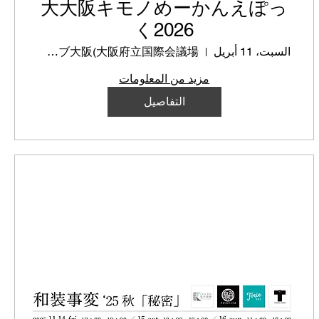
大大阪キモノめーかんえぽっ
く2026
السبت، 11 أبريل
グランキューブ大阪(大阪府立国際会議場）
مزيد من المعلومات
التفاصيل